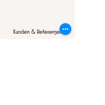
Kunden & Referenzen
"Kinderschminken Malou wurde
bereits von zahlreichen Unternehmen,
Städten und Veranstaltern
für Events und Firmenfeiern gebucht."